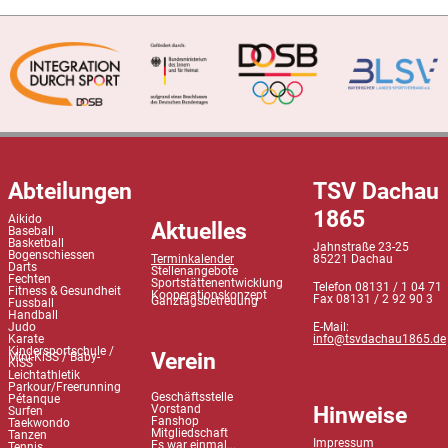
Abteilungen
TSV Dachau
1865
Aikido
Aktuelles
Baseball
Basketball
Jahnstraße 23-25
Bogenschiessen
Terminkalender
85221 Dachau
Darts
Stellenangebote
Fechten
Sportstättenentwicklung
Telefon 08131 / 1 04 71
Fitness & Gesundheit
Kooperationskonzept
Fax 08131 / 2 92 90 3
Ganztagsbetreuung
Fussball
Handball
Judo
E-Mail:
Karate
info@tsvdachau1865.de
Kindersportschule /
Verein
Mini-KiSS / Baby-
KiSS
Leichtathletik
Parkour/Freerunning
Geschäftsstelle
Pétanque
Hinweise
Vorstand
Surfen
Fanshop
Taekwondo
Mitgliedschaft
Tanzen
Impressum
Es war einmal...
Tennis