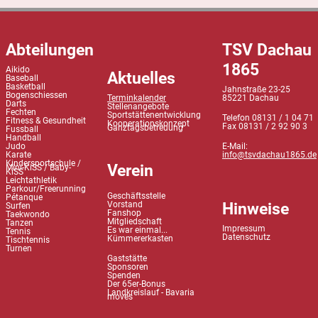
Abteilungen
TSV Dachau
1865
Aikido
Aktuelles
Baseball
Basketball
Jahnstraße 23-25
Bogenschiessen
Terminkalender
85221 Dachau
Darts
Stellenangebote
Fechten
Sportstättenentwicklung
Telefon 08131 / 1 04 71
Fitness & Gesundheit
Kooperationskonzept
Fax 08131 / 2 92 90 3
Ganztagsbetreuung
Fussball
Handball
Judo
E-Mail:
Karate
info@tsvdachau1865.de
Kindersportschule /
Verein
Mini-KiSS / Baby-
KiSS
Leichtathletik
Parkour/Freerunning
Geschäftsstelle
Pétanque
Hinweise
Vorstand
Surfen
Fanshop
Taekwondo
Mitgliedschaft
Tanzen
Impressum
Es war einmal...
Tennis
Datenschutz
Kümmererkasten
Tischtennis
Turnen
Gaststätte
Sponsoren
Spenden
Der 65er-Bonus
Landkreislauf - Bavaria
moves