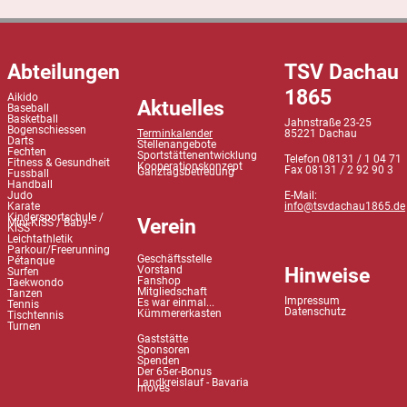
Abteilungen
TSV Dachau
1865
Aikido
Aktuelles
Baseball
Basketball
Jahnstraße 23-25
Bogenschiessen
Terminkalender
85221 Dachau
Darts
Stellenangebote
Fechten
Sportstättenentwicklung
Telefon 08131 / 1 04 71
Fitness & Gesundheit
Kooperationskonzept
Fax 08131 / 2 92 90 3
Ganztagsbetreuung
Fussball
Handball
Judo
E-Mail:
Karate
info@tsvdachau1865.de
Kindersportschule /
Verein
Mini-KiSS / Baby-
KiSS
Leichtathletik
Parkour/Freerunning
Geschäftsstelle
Pétanque
Hinweise
Vorstand
Surfen
Fanshop
Taekwondo
Mitgliedschaft
Tanzen
Impressum
Es war einmal...
Tennis
Datenschutz
Kümmererkasten
Tischtennis
Turnen
Gaststätte
Sponsoren
Spenden
Der 65er-Bonus
Landkreislauf - Bavaria
moves