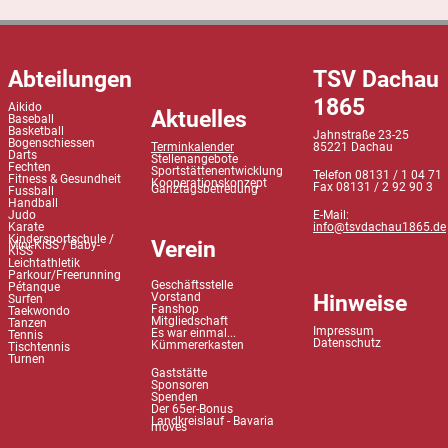
Abteilungen
TSV Dachau
1865
Aikido
Aktuelles
Baseball
Basketball
Jahnstraße 23-25
Bogenschiessen
Terminkalender
85221 Dachau
Darts
Stellenangebote
Fechten
Sportstättenentwicklung
Telefon 08131 / 1 04 71
Fitness & Gesundheit
Kooperationskonzept
Fax 08131 / 2 92 90 3
Ganztagsbetreuung
Fussball
Handball
Judo
E-Mail:
Karate
info@tsvdachau1865.de
Kindersportschule /
Verein
Mini-KiSS / Baby-
KiSS
Leichtathletik
Parkour/Freerunning
Geschäftsstelle
Pétanque
Hinweise
Vorstand
Surfen
Fanshop
Taekwondo
Mitgliedschaft
Tanzen
Impressum
Es war einmal...
Tennis
Datenschutz
Kümmererkasten
Tischtennis
Turnen
Gaststätte
Sponsoren
Spenden
Der 65er-Bonus
Landkreislauf - Bavaria
moves