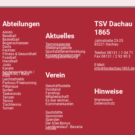
Abteilungen
TSV Dachau
1865
Aikido
Aktuelles
Baseball
Basketball
Jahnstraße 23-25
Bogenschiessen
Terminkalender
85221 Dachau
Darts
Stellenangebote
Fechten
Sportstättenentwicklung
Telefon 08131 / 1 04 71
Fitness & Gesundheit
Kooperationskonzept
Fax 08131 / 2 92 90 3
Ganztagsbetreuung
Fussball
Handball
Judo
E-Mail:
Karate
info@tsvdachau1865.de
Kindersportschule /
Verein
Mini-KiSS / Baby-
KiSS
Leichtathletik
Parkour/Freerunning
Geschäftsstelle
Pétanque
Hinweise
Vorstand
Surfen
Fanshop
Taekwondo
Mitgliedschaft
Tanzen
Impressum
Es war einmal...
Tennis
Datenschutz
Kümmererkasten
Tischtennis
Turnen
Gaststätte
Sponsoren
Spenden
Der 65er-Bonus
Landkreislauf - Bavaria
moves