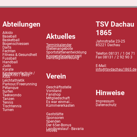
Abteilungen
TSV Dachau
1865
Aikido
Aktuelles
Baseball
Basketball
Jahnstraße 23-25
Bogenschiessen
Terminkalender
85221 Dachau
Darts
Stellenangebote
Fechten
Sportstättenentwicklung
Telefon 08131 / 1 04 71
Fitness & Gesundheit
Kooperationskonzept
Fax 08131 / 2 92 90 3
Ganztagsbetreuung
Fussball
Handball
Judo
E-Mail:
Karate
info@tsvdachau1865.de
Kindersportschule /
Verein
Mini-KiSS / Baby-
KiSS
Leichtathletik
Parkour/Freerunning
Geschäftsstelle
Pétanque
Hinweise
Vorstand
Surfen
Fanshop
Taekwondo
Mitgliedschaft
Tanzen
Impressum
Es war einmal...
Tennis
Datenschutz
Kümmererkasten
Tischtennis
Turnen
Gaststätte
Sponsoren
Spenden
Der 65er-Bonus
Landkreislauf - Bavaria
moves