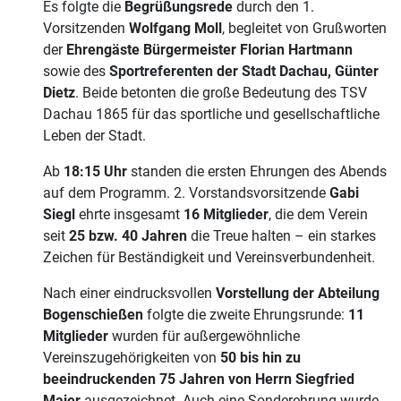
Es folgte die
Begrüßungsrede
durch den 1.
Vorsitzenden
Wolfgang Moll
, begleitet von Grußworten
der
Ehrengäste Bürgermeister Florian Hartmann
sowie des
Sportreferenten der Stadt Dachau, Günter
Dietz
. Beide betonten die große Bedeutung des TSV
Dachau 1865 für das sportliche und gesellschaftliche
Leben der Stadt.
Ab
18:15 Uhr
standen die ersten Ehrungen des Abends
auf dem Programm. 2. Vorstandsvorsitzende
Gabi
Siegl
ehrte insgesamt
16 Mitglieder
, die dem Verein
seit
25 bzw. 40 Jahren
die Treue halten – ein starkes
Zeichen für Beständigkeit und Vereinsverbundenheit.
Nach einer eindrucksvollen
Vorstellung der Abteilung
Bogenschießen
folgte die zweite Ehrungsrunde:
11
Mitglieder
wurden für außergewöhnliche
Vereinszugehörigkeiten von
50 bis hin zu
beeindruckenden 75 Jahren von Herrn Siegfried
Maier
ausgezeichnet. Auch eine Sonderehrung wurde