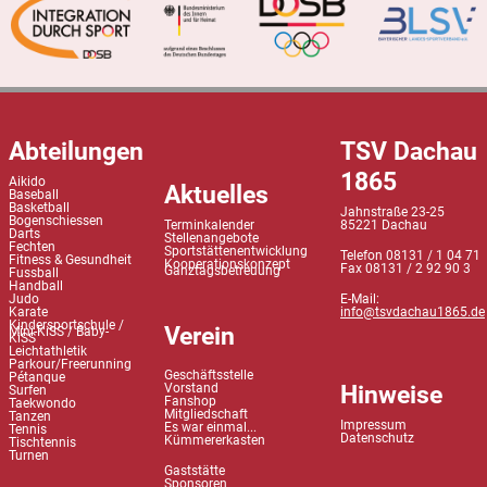
Abteilungen
TSV Dachau
1865
Aikido
Aktuelles
Baseball
Basketball
Jahnstraße 23-25
Bogenschiessen
Terminkalender
85221 Dachau
Darts
Stellenangebote
Fechten
Sportstättenentwicklung
Telefon 08131 / 1 04 71
Fitness & Gesundheit
Kooperationskonzept
Fax 08131 / 2 92 90 3
Ganztagsbetreuung
Fussball
Handball
Judo
E-Mail:
Karate
info@tsvdachau1865.de
Kindersportschule /
Verein
Mini-KiSS / Baby-
KiSS
Leichtathletik
Parkour/Freerunning
Geschäftsstelle
Pétanque
Hinweise
Vorstand
Surfen
Fanshop
Taekwondo
Mitgliedschaft
Tanzen
Impressum
Es war einmal...
Tennis
Datenschutz
Kümmererkasten
Tischtennis
Turnen
Gaststätte
Sponsoren