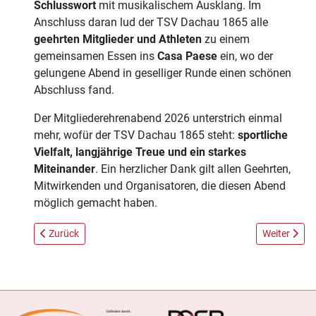
Schlusswort
mit musikalischem Ausklang. Im
Anschluss daran lud der TSV Dachau 1865 alle
geehrten Mitglieder und Athleten
zu einem
gemeinsamen Essen ins
Casa Paese
ein, wo der
gelungene Abend in geselliger Runde einen schönen
Abschluss fand.
Der Mitgliederehrenabend 2026 unterstrich einmal
mehr, wofür der TSV Dachau 1865 steht:
sportliche
Vielfalt, langjährige Treue und ein starkes
Miteinander
. Ein herzlicher Dank gilt allen Geehrten,
Mitwirkenden und Organisatoren, die diesen Abend
möglich gemacht haben.
Vorheriger Beitrag: Erfolgreicher Kick-off Kaderlehrgang 202
Nächster Bei
Zurück
Weiter