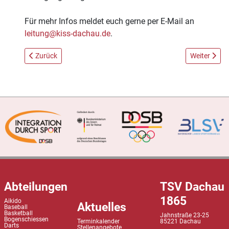
Für mehr Infos meldet euch gerne per E-Mail an
leitung@kiss-dachau.de
.
Vorheriger Beitrag: TSV 1865-Judoka beim Randori-Turnier in
Nächster Bei
Zurück
Weiter
Abteilungen
TSV Dachau
1865
Aikido
Aktuelles
Baseball
Basketball
Jahnstraße 23-25
Bogenschiessen
Terminkalender
85221 Dachau
Darts
Stellenangebote