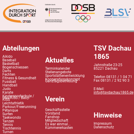
Abteilungen
TSV Dachau
1865
Aikido
Aktuelles
Baseball
Basketball
Jahnstraße 23-25
Bogenschiessen
Terminkalender
85221 Dachau
Darts
Stellenangebote
Fechten
Sportstättenentwicklung
Telefon 08131 / 1 04 71
Fitness & Gesundheit
Kooperationskonzept
Fax 08131 / 2 92 90 3
Ganztagsbetreuung
Fussball
Handball
Judo
E-Mail:
Karate
info@tsvdachau1865.de
Kindersportschule /
Verein
Mini-KiSS / Baby-
KiSS
Leichtathletik
Parkour/Freerunning
Geschäftsstelle
Pétanque
Hinweise
Vorstand
Surfen
Fanshop
Taekwondo
Mitgliedschaft
Tanzen
Impressum
Es war einmal...
Tennis
Datenschutz
Kümmererkasten
Tischtennis
Turnen