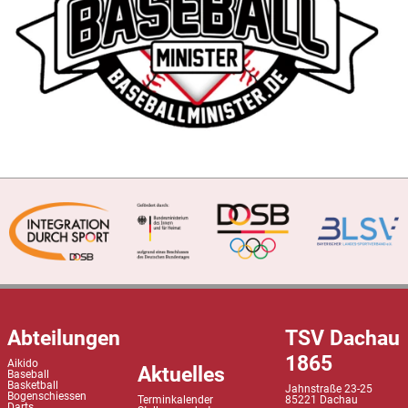
Abteilungen
TSV Dachau
1865
Aikido
Aktuelles
Baseball
Basketball
Jahnstraße 23-25
Bogenschiessen
Terminkalender
85221 Dachau
Darts