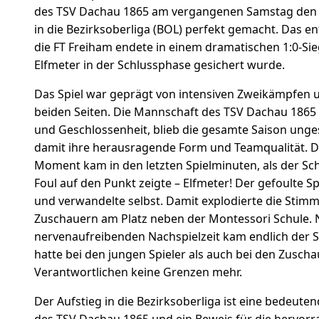
des TSV Dachau 1865 am vergangenen Samstag den l
in die Bezirksoberliga (BOL) perfekt gemacht. Das e
die FT Freiham endete in einem dramatischen 1:0-Sie
Elfmeter in der Schlussphase gesichert wurde.
Das Spiel war geprägt von intensiven Zweikämpfen 
beiden Seiten. Die Mannschaft des TSV Dachau 1865 z
und Geschlossenheit, blieb die gesamte Saison ung
damit ihre herausragende Form und Teamqualität. 
Moment kam in den letzten Spielminuten, als der Sch
Foul auf den Punkt zeigte – Elfmeter! Der gefoulte Sp
und verwandelte selbst. Damit explodierte die Stim
Zuschauern am Platz neben der Montessori Schule. 
nervenaufreibenden Nachspielzeit kam endlich der S
hatte bei den jungen Spieler als auch bei den Zuscha
Verantwortlichen keine Grenzen mehr.
Der Aufstieg in die Bezirksoberliga ist eine bedeuten
des TSV Dachau 1865 und ein Beweis für die hervo