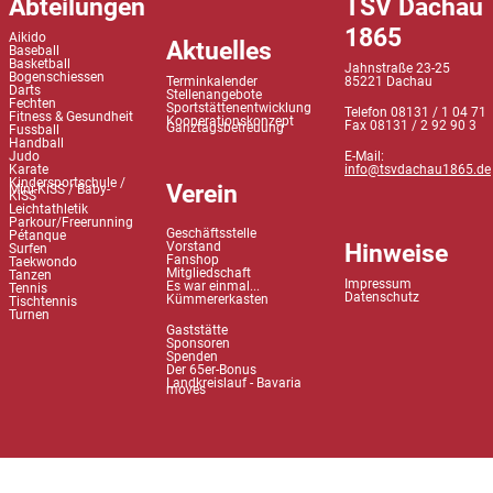
Abteilungen
TSV Dachau
1865
Aikido
Aktuelles
Baseball
Basketball
Jahnstraße 23-25
Bogenschiessen
Terminkalender
85221 Dachau
Darts
Stellenangebote
Fechten
Sportstättenentwicklung
Telefon 08131 / 1 04 71
Fitness & Gesundheit
Kooperationskonzept
Fax 08131 / 2 92 90 3
Ganztagsbetreuung
Fussball
Handball
Judo
E-Mail:
Karate
info@tsvdachau1865.de
Kindersportschule /
Verein
Mini-KiSS / Baby-
KiSS
Leichtathletik
Parkour/Freerunning
Geschäftsstelle
Pétanque
Hinweise
Vorstand
Surfen
Fanshop
Taekwondo
Mitgliedschaft
Tanzen
Impressum
Es war einmal...
Tennis
Datenschutz
Kümmererkasten
Tischtennis
Turnen
Gaststätte
Sponsoren
Spenden
Der 65er-Bonus
Landkreislauf - Bavaria
moves