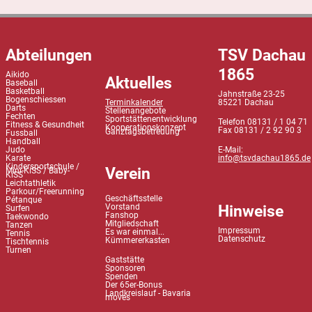
Abteilungen
TSV Dachau
1865
Aikido
Aktuelles
Baseball
Basketball
Jahnstraße 23-25
Bogenschiessen
Terminkalender
85221 Dachau
Darts
Stellenangebote
Fechten
Sportstättenentwicklung
Telefon 08131 / 1 04 71
Fitness & Gesundheit
Kooperationskonzept
Fax 08131 / 2 92 90 3
Ganztagsbetreuung
Fussball
Handball
Judo
E-Mail:
Karate
info@tsvdachau1865.de
Kindersportschule /
Verein
Mini-KiSS / Baby-
KiSS
Leichtathletik
Parkour/Freerunning
Geschäftsstelle
Pétanque
Hinweise
Vorstand
Surfen
Fanshop
Taekwondo
Mitgliedschaft
Tanzen
Impressum
Es war einmal...
Tennis
Datenschutz
Kümmererkasten
Tischtennis
Turnen
Gaststätte
Sponsoren
Spenden
Der 65er-Bonus
Landkreislauf - Bavaria
moves