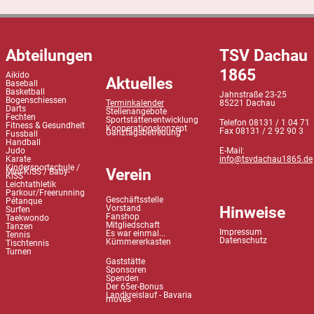
Abteilungen
TSV Dachau
1865
Aikido
Aktuelles
Baseball
Basketball
Jahnstraße 23-25
Bogenschiessen
Terminkalender
85221 Dachau
Darts
Stellenangebote
Fechten
Sportstättenentwicklung
Telefon 08131 / 1 04 71
Fitness & Gesundheit
Kooperationskonzept
Fax 08131 / 2 92 90 3
Ganztagsbetreuung
Fussball
Handball
Judo
E-Mail:
Karate
info@tsvdachau1865.de
Kindersportschule /
Verein
Mini-KiSS / Baby-
KiSS
Leichtathletik
Parkour/Freerunning
Geschäftsstelle
Pétanque
Hinweise
Vorstand
Surfen
Fanshop
Taekwondo
Mitgliedschaft
Tanzen
Impressum
Es war einmal...
Tennis
Datenschutz
Kümmererkasten
Tischtennis
Turnen
Gaststätte
Sponsoren
Spenden
Der 65er-Bonus
Landkreislauf - Bavaria
moves