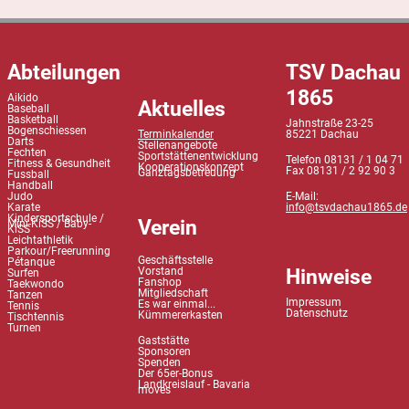
Abteilungen
TSV Dachau
1865
Aikido
Aktuelles
Baseball
Basketball
Jahnstraße 23-25
Bogenschiessen
Terminkalender
85221 Dachau
Darts
Stellenangebote
Fechten
Sportstättenentwicklung
Telefon 08131 / 1 04 71
Fitness & Gesundheit
Kooperationskonzept
Fax 08131 / 2 92 90 3
Ganztagsbetreuung
Fussball
Handball
Judo
E-Mail:
Karate
info@tsvdachau1865.de
Kindersportschule /
Verein
Mini-KiSS / Baby-
KiSS
Leichtathletik
Parkour/Freerunning
Geschäftsstelle
Pétanque
Hinweise
Vorstand
Surfen
Fanshop
Taekwondo
Mitgliedschaft
Tanzen
Impressum
Es war einmal...
Tennis
Datenschutz
Kümmererkasten
Tischtennis
Turnen
Gaststätte
Sponsoren
Spenden
Der 65er-Bonus
Landkreislauf - Bavaria
moves