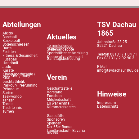
Abteilungen
TSV Dachau
1865
Aikido
Aktuelles
Baseball
Basketball
Jahnstraße 23-25
Bogenschiessen
Terminkalender
85221 Dachau
Darts
Stellenangebote
Fechten
Sportstättenentwicklung
Telefon 08131 / 1 04 71
Fitness & Gesundheit
Kooperationskonzept
Fax 08131 / 2 92 90 3
Ganztagsbetreuung
Fussball
Handball
Judo
E-Mail:
Karate
info@tsvdachau1865.de
Kindersportschule /
Verein
Mini-KiSS / Baby-
KiSS
Leichtathletik
Parkour/Freerunning
Geschäftsstelle
Pétanque
Hinweise
Vorstand
Surfen
Fanshop
Taekwondo
Mitgliedschaft
Tanzen
Impressum
Es war einmal...
Tennis
Datenschutz
Kümmererkasten
Tischtennis
Turnen
Gaststätte
Sponsoren
Spenden
Der 65er-Bonus
Landkreislauf - Bavaria
moves