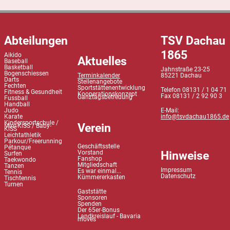
Abteilungen
TSV Dachau
1865
Aikido
Aktuelles
Baseball
Basketball
Jahnstraße 23-25
Bogenschiessen
Terminkalender
85221 Dachau
Darts
Stellenangebote
Fechten
Sportstättenentwicklung
Telefon 08131 / 1 04 71
Fitness & Gesundheit
Kooperationskonzept
Fax 08131 / 2 92 90 3
Ganztagsbetreuung
Fussball
Handball
Judo
E-Mail:
Karate
info@tsvdachau1865.de
Kindersportschule /
Verein
Mini-KiSS / Baby-
KiSS
Leichtathletik
Parkour/Freerunning
Geschäftsstelle
Pétanque
Hinweise
Vorstand
Surfen
Fanshop
Taekwondo
Mitgliedschaft
Tanzen
Impressum
Es war einmal...
Tennis
Datenschutz
Kümmererkasten
Tischtennis
Turnen
Gaststätte
Sponsoren
Spenden
Der 65er-Bonus
Landkreislauf - Bavaria
moves