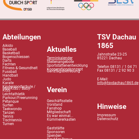
Abteilungen
TSV Dachau
1865
Aikido
Aktuelles
Baseball
Basketball
Jahnstraße 23-25
Bogenschiessen
Terminkalender
85221 Dachau
Darts
Stellenangebote
Fechten
Sportstättenentwicklung
Telefon 08131 / 1 04 71
Fitness & Gesundheit
Kooperationskonzept
Fax 08131 / 2 92 90 3
Ganztagsbetreuung
Fussball
Handball
Judo
E-Mail:
Karate
info@tsvdachau1865.de
Kindersportschule /
Verein
Mini-KiSS / Baby-
KiSS
Leichtathletik
Parkour/Freerunning
Geschäftsstelle
Pétanque
Hinweise
Vorstand
Surfen
Fanshop
Taekwondo
Mitgliedschaft
Tanzen
Impressum
Es war einmal...
Tennis
Datenschutz
Kümmererkasten
Tischtennis
Turnen
Gaststätte
Sponsoren
Spenden