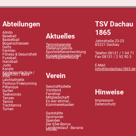
Abteilungen
TSV Dachau
1865
Aikido
Aktuelles
Baseball
Basketball
Jahnstraße 23-25
Bogenschiessen
Terminkalender
85221 Dachau
Darts
Stellenangebote
Fechten
Sportstättenentwicklung
Telefon 08131 / 1 04 71
Fitness & Gesundheit
Kooperationskonzept
Fax 08131 / 2 92 90 3
Ganztagsbetreuung
Fussball
Handball
Judo
E-Mail:
Karate
info@tsvdachau1865.de
Kindersportschule /
Verein
Mini-KiSS / Baby-
KiSS
Leichtathletik
Parkour/Freerunning
Geschäftsstelle
Pétanque
Hinweise
Vorstand
Surfen
Fanshop
Taekwondo
Mitgliedschaft
Tanzen
Impressum
Es war einmal...
Tennis
Datenschutz
Kümmererkasten
Tischtennis
Turnen
Gaststätte
Sponsoren
Spenden
Der 65er-Bonus
Landkreislauf - Bavaria
moves