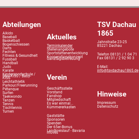
Abteilungen
TSV Dachau
1865
Aikido
Aktuelles
Baseball
Basketball
Jahnstraße 23-25
Bogenschiessen
Terminkalender
85221 Dachau
Darts
Stellenangebote
Fechten
Sportstättenentwicklung
Telefon 08131 / 1 04 71
Fitness & Gesundheit
Kooperationskonzept
Fax 08131 / 2 92 90 3
Ganztagsbetreuung
Fussball
Handball
Judo
E-Mail:
Karate
info@tsvdachau1865.de
Kindersportschule /
Verein
Mini-KiSS / Baby-
KiSS
Leichtathletik
Parkour/Freerunning
Geschäftsstelle
Pétanque
Hinweise
Vorstand
Surfen
Fanshop
Taekwondo
Mitgliedschaft
Tanzen
Impressum
Es war einmal...
Tennis
Datenschutz
Kümmererkasten
Tischtennis
Turnen
Gaststätte
Sponsoren
Spenden
Der 65er-Bonus
Landkreislauf - Bavaria
moves