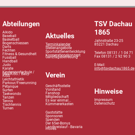
Abteilungen
TSV Dachau
1865
Aikido
Aktuelles
Baseball
Basketball
Jahnstraße 23-25
Bogenschiessen
Terminkalender
85221 Dachau
Darts
Stellenangebote
Fechten
Sportstättenentwicklung
Telefon 08131 / 1 04 71
Fitness & Gesundheit
Kooperationskonzept
Fax 08131 / 2 92 90 3
Ganztagsbetreuung
Fussball
Handball
Judo
E-Mail:
Karate
info@tsvdachau1865.de
Kindersportschule /
Verein
Mini-KiSS / Baby-
KiSS
Leichtathletik
Parkour/Freerunning
Geschäftsstelle
Pétanque
Hinweise
Vorstand
Surfen
Fanshop
Taekwondo
Mitgliedschaft
Tanzen
Impressum
Es war einmal...
Tennis
Datenschutz
Kümmererkasten
Tischtennis
Turnen
Gaststätte
Sponsoren
Spenden
Der 65er-Bonus
Landkreislauf - Bavaria
moves