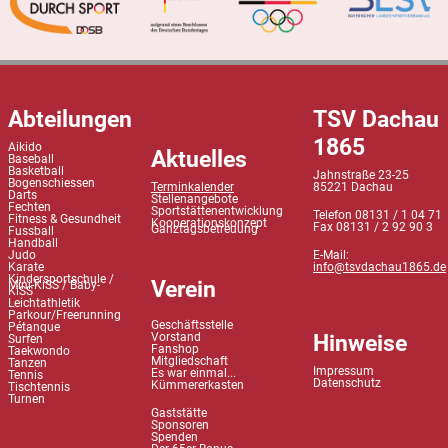
Abteilungen
TSV Dachau
1865
Aikido
Aktuelles
Baseball
Basketball
Jahnstraße 23-25
Bogenschiessen
Terminkalender
85221 Dachau
Darts
Stellenangebote
Fechten
Sportstättenentwicklung
Telefon 08131 / 1 04 71
Fitness & Gesundheit
Kooperationskonzept
Fax 08131 / 2 92 90 3
Ganztagsbetreuung
Fussball
Handball
Judo
E-Mail:
Karate
info@tsvdachau1865.de
Kindersportschule /
Verein
Mini-KiSS / Baby-
KiSS
Leichtathletik
Parkour/Freerunning
Geschäftsstelle
Pétanque
Hinweise
Vorstand
Surfen
Fanshop
Taekwondo
Mitgliedschaft
Tanzen
Impressum
Es war einmal...
Tennis
Datenschutz
Kümmererkasten
Tischtennis
Turnen
Gaststätte
Sponsoren
Spenden