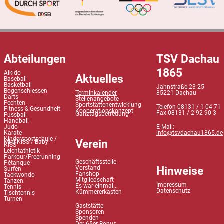
Abteilungen
TSV Dachau
1865
Aikido
Aktuelles
Baseball
Basketball
Jahnstraße 23-25
Bogenschiessen
Terminkalender
85221 Dachau
Darts
Stellenangebote
Fechten
Sportstättenentwicklung
Telefon 08131 / 1 04 71
Fitness & Gesundheit
Kooperationskonzept
Fax 08131 / 2 92 90 3
Ganztagsbetreuung
Fussball
Handball
Judo
E-Mail:
Karate
info@tsvdachau1865.de
Kindersportschule /
Verein
Mini-KiSS / Baby-
KiSS
Leichtathletik
Parkour/Freerunning
Geschäftsstelle
Pétanque
Hinweise
Vorstand
Surfen
Fanshop
Taekwondo
Mitgliedschaft
Tanzen
Impressum
Es war einmal...
Tennis
Datenschutz
Kümmererkasten
Tischtennis
Turnen
Gaststätte
Sponsoren
Spenden