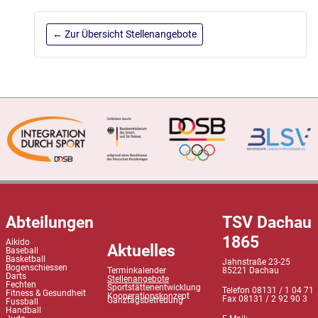
← Zur Übersicht Stellenangebote
Abteilungen
TSV Dachau
1865
Aikido
Aktuelles
Baseball
Basketball
Jahnstraße 23-25
Bogenschiessen
Terminkalender
85221 Dachau
Darts
Stellenangebote
Fechten
Sportstättenentwicklung
Telefon 08131 / 1 04 71
Fitness & Gesundheit
Kooperationskonzept
Fax 08131 / 2 92 90 3
Ganztagsbetreuung
Fussball
Handball