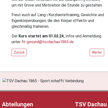
um mit Grove und Motivation die Stunde zu gestalten.
Freut euch auf Lang-/Kurzhanteltraining, Gewichte und
Eigenkörperübungen, die den Körper effektiv und
gleichmäßig trainieren.
Der
Kurs startet am 01.02.24,
Infos und Anmeldung
unter
fit-gesund@tsvdachau1865.de
Vorheriger Beitrag: Kinderfasching beim TSV Dachau 1865!
Nächster 
Zurück
Weiter
Abteilungen
TSV Dachau