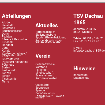
Abteilungen
TSV Dachau
1865
Aikido
Aktuelles
Baseball
Basketball
Jahnstraße 23-25
Bogenschiessen
Terminkalender
85221 Dachau
Darts
Stellenangebote
Fechten
Sportstättenentwicklung
Telefon 08131 / 1 04 71
Fitness & Gesundheit
Kooperationskonzept
Fax 08131 / 2 92 90 3
Ganztagsbetreuung
Fussball
Handball
Judo
E-Mail:
Karate
info@tsvdachau1865.de
Kindersportschule /
Verein
Mini-KiSS / Baby-
KiSS
Leichtathletik
Parkour/Freerunning
Geschäftsstelle
Pétanque
Hinweise
Vorstand
Surfen
Fanshop
Taekwondo
Mitgliedschaft
Tanzen
Impressum
Es war einmal...
Tennis
Datenschutz
Kümmererkasten
Tischtennis
Turnen
Gaststätte
Sponsoren
Spenden
Der 65er-Bonus
Landkreislauf - Bavaria
moves