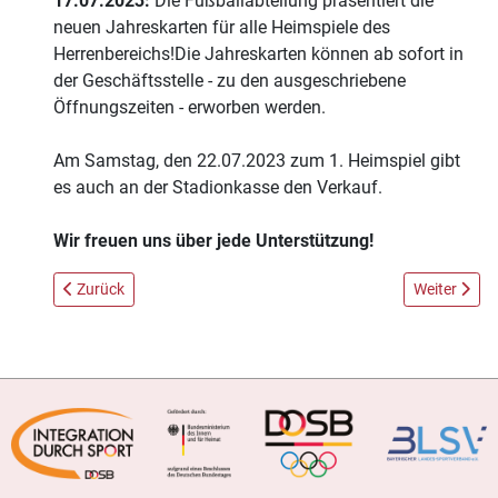
17.07.2023:
Die Fußballabteilung präsentiert die
neuen Jahreskarten für alle Heimspiele des
Herrenbereichs!Die Jahreskarten können ab sofort in
der Geschäftsstelle - zu den ausgeschriebene
Öffnungszeiten - erworben werden.
Am Samstag, den 22.07.2023 zum 1. Heimspiel gibt
es auch an der Stadionkasse den Verkauf.
Wir freuen uns über jede Unterstützung!
Vorheriger Beitrag: Stadtradeln im „Team Dachau 65“
Nächster Bei
Zurück
Weiter