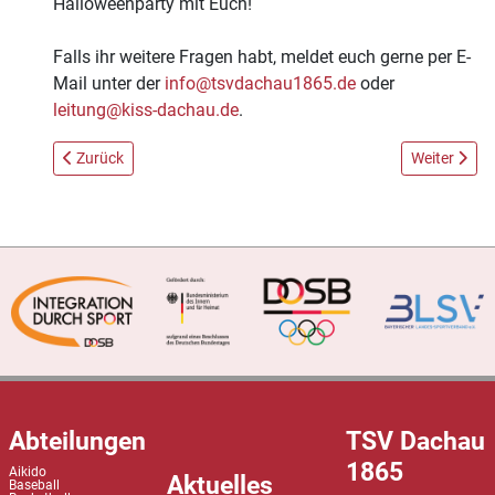
Halloweenparty mit Euch!
Falls ihr weitere Fragen habt, meldet euch gerne per E-
Mail unter der
info@tsvdachau1865.de
oder
leitung@kiss-dachau.de
.
Vorheriger Beitrag: Mitgliederversammlung 2025 mit Neuwahle
Nächster Bei
Zurück
Weiter
Abteilungen
TSV Dachau
1865
Aikido
Aktuelles
Baseball