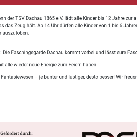
denn der
TSV Dachau 1865 e.V.
lädt alle Kinder bis 12 Jahre zur a
was das Zeug hält. Ab
14 Uhr
dürfen alle Kinder von
1 bis 6 Jahre
r auszutoben.
: Die
Faschingsgarde Dachau
kommt vorbei und lässt eure Fasc
it alle wieder neue Energie zum Feiern haben.
er Fantasiewesen – je bunter und lustiger, desto besser! Wir freu
nsschule und Gemeinschaft