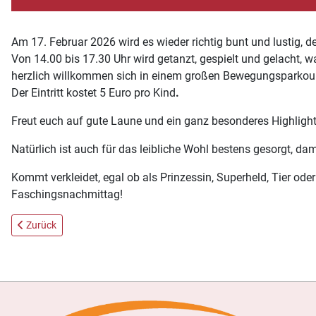
Am
17. Februar
2026
wird es wieder richtig bunt und lustig, 
Von
14.00
bis 17.30 Uhr
wird getanzt, gespielt und gelacht, 
herzlich willkommen sich in einem großen Bewegungsparkou
Der
Eintritt kostet 5 Euro pro Kind
.
Freut euch auf gute Laune und ein ganz besonderes Highlight
Natürlich ist auch für das leibliche Wohl
bestens gesorgt
, dam
Kommt
verkleidet
, egal ob als Prinzessin, Superheld, Tier od
Faschingsnachmittag!
Vorheriger Beitrag: Judotag mit Franz Kofler - Judo als Sport, Lebe
Zurück