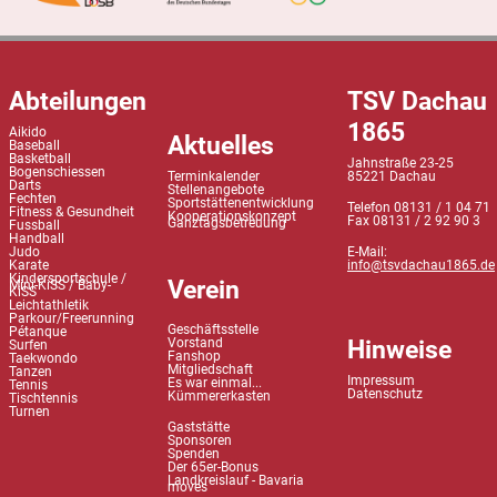
Abteilungen
TSV Dachau
1865
Aikido
Aktuelles
Baseball
Basketball
Jahnstraße 23-25
Bogenschiessen
Terminkalender
85221 Dachau
Darts
Stellenangebote
Fechten
Sportstättenentwicklung
Telefon 08131 / 1 04 71
Fitness & Gesundheit
Kooperationskonzept
Fax 08131 / 2 92 90 3
Ganztagsbetreuung
Fussball
Handball
Judo
E-Mail:
Karate
info@tsvdachau1865.de
Kindersportschule /
Verein
Mini-KiSS / Baby-
KiSS
Leichtathletik
Parkour/Freerunning
Geschäftsstelle
Pétanque
Hinweise
Vorstand
Surfen
Fanshop
Taekwondo
Mitgliedschaft
Tanzen
Impressum
Es war einmal...
Tennis
Datenschutz
Kümmererkasten
Tischtennis
Turnen
Gaststätte
Sponsoren
Spenden
Der 65er-Bonus
Landkreislauf - Bavaria
moves