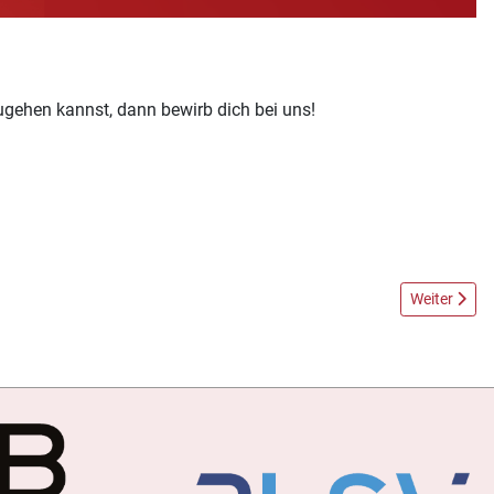
ugehen kannst, dann bewirb dich bei uns!
Nächster Bei
Weiter