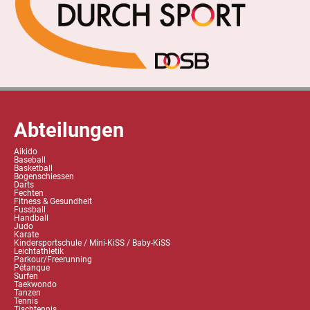
Abteilungen
Aikido
Baseball
Basketball
Bogenschiessen
Darts
Fechten
Fitness & Gesundheit
Fussball
Handball
Judo
Karate
Kindersportschule / Mini-KiSS / Baby-KiSS
Leichtathletik
Parkour/Freerunning
Pétanque
Surfen
Taekwondo
Tanzen
Tennis
Tischtennis