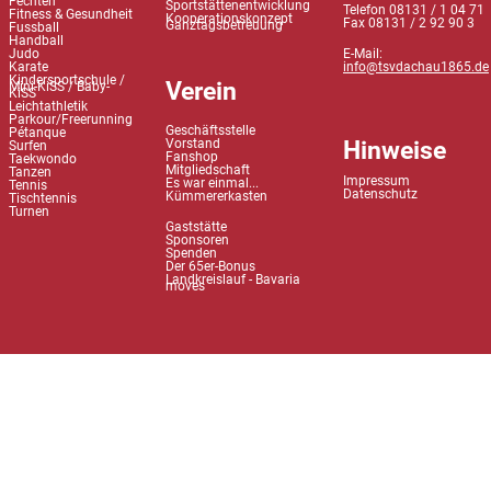
Fechten
Sportstättenentwicklung
Telefon 08131 / 1 04 71
Fitness & Gesundheit
Kooperationskonzept
Fax 08131 / 2 92 90 3
Ganztagsbetreuung
Fussball
Handball
Judo
E-Mail:
Karate
info@tsvdachau1865.de
Kindersportschule /
Verein
Mini-KiSS / Baby-
KiSS
Leichtathletik
Parkour/Freerunning
Geschäftsstelle
Pétanque
Hinweise
Vorstand
Surfen
Fanshop
Taekwondo
Mitgliedschaft
Tanzen
Impressum
Es war einmal...
Tennis
Datenschutz
Kümmererkasten
Tischtennis
Turnen
Gaststätte
Sponsoren
Spenden
Der 65er-Bonus
Landkreislauf - Bavaria
moves