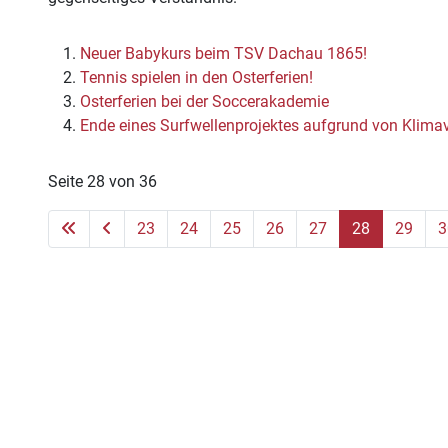
Neuer Babykurs beim TSV Dachau 1865!
Tennis spielen in den Osterferien!
Osterferien bei der Soccerakademie
Ende eines Surfwellenprojektes aufgrund von Klim
Seite 28 von 36
23
24
25
26
27
28
29
3