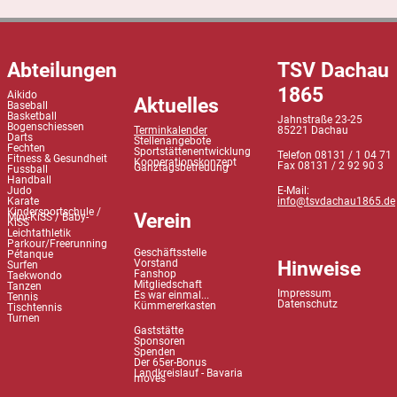
Abteilungen
TSV Dachau
1865
Aikido
Aktuelles
Baseball
Basketball
Jahnstraße 23-25
Bogenschiessen
Terminkalender
85221 Dachau
Darts
Stellenangebote
Fechten
Sportstättenentwicklung
Telefon 08131 / 1 04 71
Fitness & Gesundheit
Kooperationskonzept
Fax 08131 / 2 92 90 3
Ganztagsbetreuung
Fussball
Handball
Judo
E-Mail:
Karate
info@tsvdachau1865.de
Kindersportschule /
Verein
Mini-KiSS / Baby-
KiSS
Leichtathletik
Parkour/Freerunning
Geschäftsstelle
Pétanque
Hinweise
Vorstand
Surfen
Fanshop
Taekwondo
Mitgliedschaft
Tanzen
Impressum
Es war einmal...
Tennis
Datenschutz
Kümmererkasten
Tischtennis
Turnen
Gaststätte
Sponsoren
Spenden
Der 65er-Bonus
Landkreislauf - Bavaria
moves